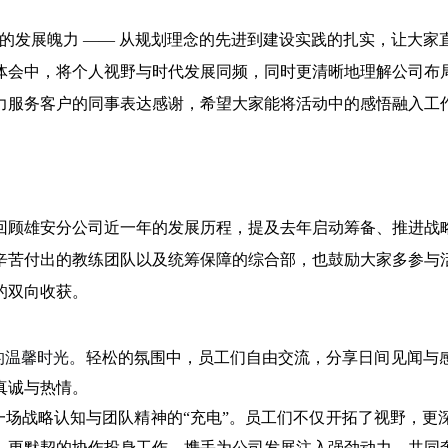
” 的发展魄力 —— 从规划理念的先进到建设实践的扎实，让大
体会中，将个人视野与时代发展同频，同时更清晰地理解公司布
力服务客户的同事表达感谢，希望大家能将活动中的感悟融入工
回顾雄安分公司近一年的发展历程，提及去年启动筹备、推进战
辛苦付出的教练团队以及统筹保障的综合部，也鼓励大家多参与
的双向收获。
的温馨时光。
轻松的氛围中，员工们自由交流，分享日间见闻与
真诚与热情。
一场战略认知与团队精神的“充电”。员工们不仅开拓了视野，更
、更默契的协作投身工作，携手为公司发展注入强劲动力，共同