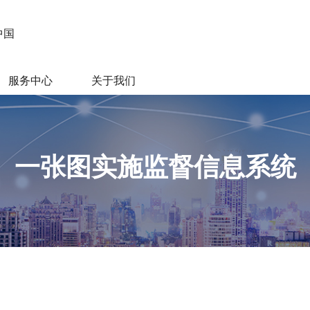
中国
服务中心
关于我们
一张图实施监督信息系统