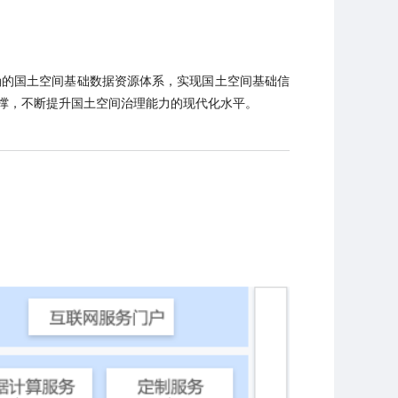
确的国土空间基础数据资源体系，实现国土空间基础信
撑，不断提升国土空间治理能力的现代化水平。