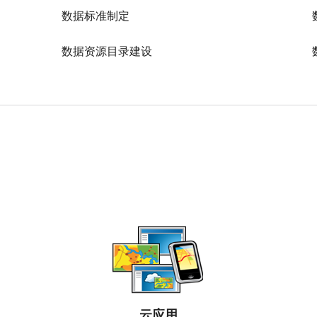
数据标准制定
数据资源目录建设
云应用