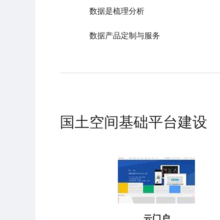
数据是梳理分析
数据产品定制与服务
国土空间基础平台建设
云门户