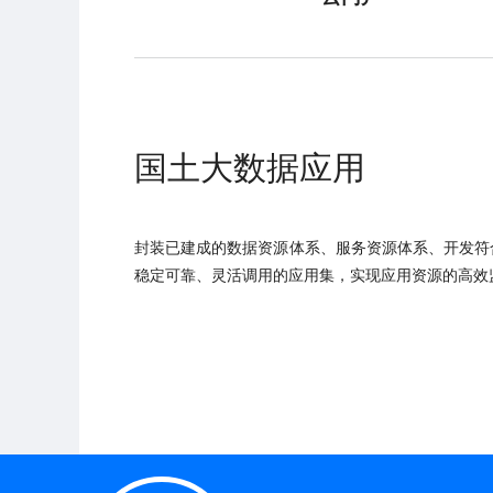
国土大数据应用
封装已建成的数据资源体系、服务资源体系、开发符
稳定可靠、灵活调用的应用集，实现应用资源的高效