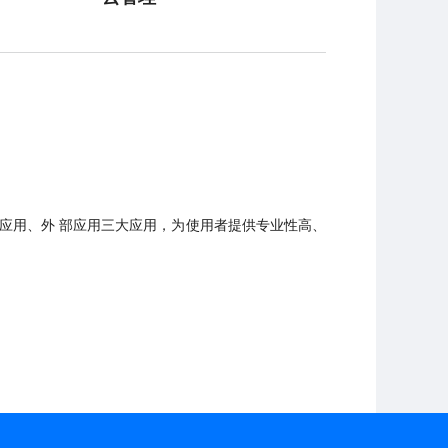
应用、外 部应用三大应用，为使用者提供专业性高、