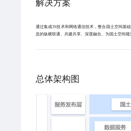
解决方案
通过集成3S技术和网络通信技术，整合国土空间基
息的纵横联通、共建共享、深度融合。为国土空间规
总体架构图