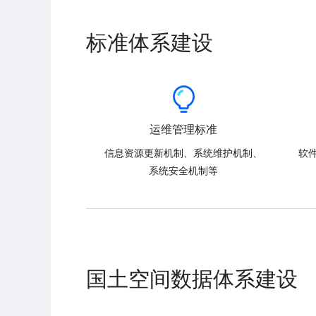
标准体系建设
运维管理标准
信息资源更新机制、系统维护机制、
软
系统安全机制等
国土空间数据体系建设